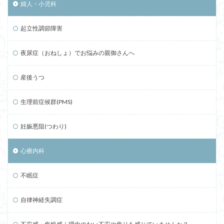
婦人・小児科
起立性調節障害
夜尿症（おねしょ）でお悩みの親御さんへ
産後うつ
生理前症候群(PMS)
妊娠悪阻(つわり)
心療内科
不眠症
自律神経失調症