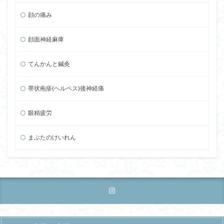
顔の痛み
顔面神経麻痺
てんかんと鍼灸
帯状疱疹(ヘルペス)後神経痛
眼精疲労
まぶたのけいれん