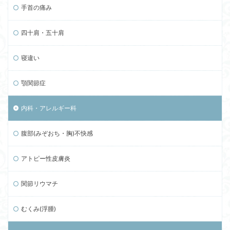
手首の痛み
四十肩・五十肩
寝違い
顎関節症
内科・アレルギー科
腹部(みぞおち・胸)不快感
アトピー性皮膚炎
関節リウマチ
むくみ(浮腫)