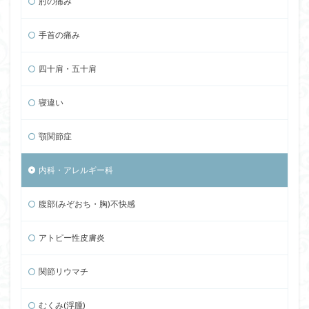
肘の痛み
手首の痛み
四十肩・五十肩
寝違い
顎関節症
内科・アレルギー科
腹部(みぞおち・胸)不快感
アトピー性皮膚炎
関節リウマチ
むくみ(浮腫)