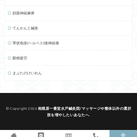
顔面神経麻痺
てんかんと鍼灸
帯状疱疹(ヘルペス)後神経痛
眼精疲労
まぶたのけいれん
© Copyright 2026
相模原一番堂水戸鍼灸院/マッサージや整体以外の選択
肢を増やしたいあなたへ
.