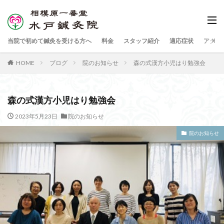
当院で初めて鍼灸を受ける方へ
料金
スタッフ紹介
適応症状
アクセ
HOME
ブログ
院のお知らせ
森の式漢方小児はり勉強会
森の式漢方小児はり勉強会
2023年5月23日
院のお知らせ
院のお知らせ