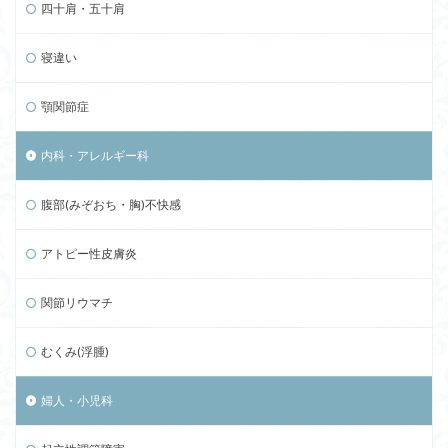
四十肩・五十肩
寝違い
顎関節症
内科・アレルギー科
腹部(みぞおち・胸)不快感
アトピー性皮膚炎
関節リウマチ
むくみ(浮腫)
婦人・小児科