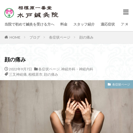
当院で初めて鍼灸を受ける方へ
料金
スタッフ紹介
適応症状
アクセ
HOME
ブログ
各症状ページ
顔の痛み
顔の痛み
2022年9月7日
各症状ページ
,
神経外科・神経内科
三叉神経痛
,
相模原市
,
顔の痛み
各症状ページ