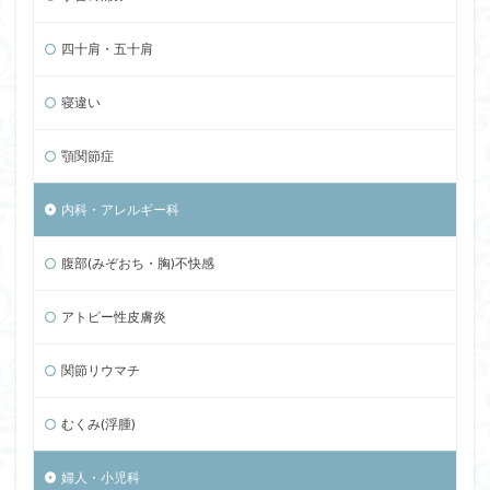
四十肩・五十肩
寝違い
顎関節症
内科・アレルギー科
腹部(みぞおち・胸)不快感
アトピー性皮膚炎
関節リウマチ
むくみ(浮腫)
婦人・小児科