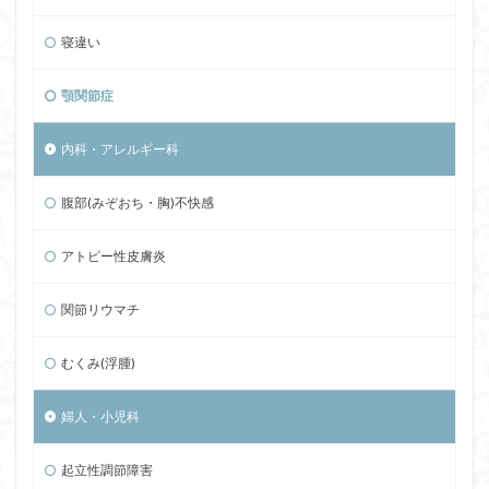
寝違い
顎関節症
内科・アレルギー科
腹部(みぞおち・胸)不快感
アトピー性皮膚炎
関節リウマチ
むくみ(浮腫)
婦人・小児科
起立性調節障害