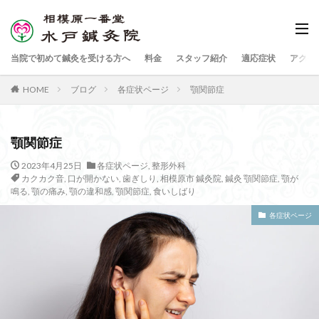
当院で初めて鍼灸を受ける方へ
料金
スタッフ紹介
適応症状
アクセ
HOME
ブログ
各症状ページ
顎関節症
顎関節症
2023年4月25日
各症状ページ
,
整形外科
カクカク音
,
口が開かない
,
歯ぎしり
,
相模原市 鍼灸院
,
鍼灸 顎関節症
,
顎が
鳴る
,
顎の痛み
,
顎の違和感
,
顎関節症
,
食いしばり
各症状ページ