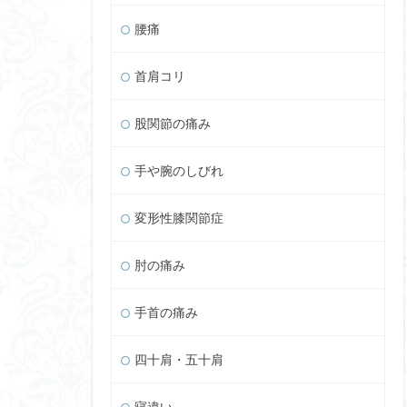
腰痛
首肩コリ
股関節の痛み
手や腕のしびれ
変形性膝関節症
肘の痛み
手首の痛み
四十肩・五十肩
寝違い