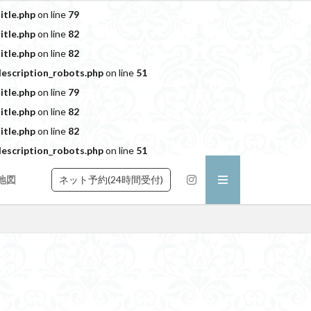
itle.php
on line
79
itle.php
on line
82
itle.php
on line
82
escription_robots.php
on line
51
itle.php
on line
79
itle.php
on line
82
itle.php
on line
82
escription_robots.php
on line
51
ネット予約(24時間受付)
地図