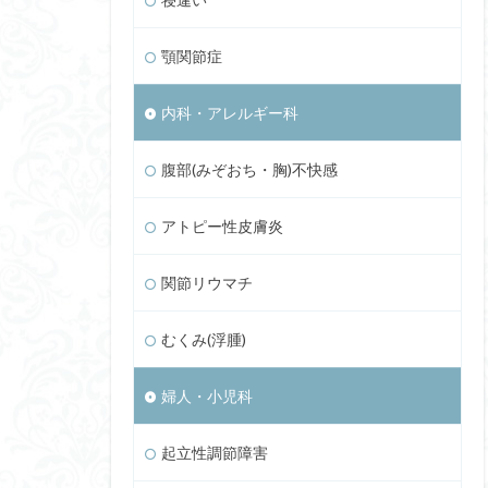
顎関節症
内科・アレルギー科
腹部(みぞおち・胸)不快感
アトピー性皮膚炎
関節リウマチ
むくみ(浮腫)
婦人・小児科
起立性調節障害