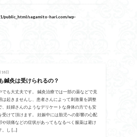
1/public_html/sagamito-hari.com/wp-
月18日
も鍼灸は受けられるの？
中でも大丈夫です。 鍼灸治療では一部の薬などで見
用は起きませんし、患者さんによって刺激量を調整
で、妊婦さんのようなデリケートな身体の方でも安
を受けて頂けます。 妊娠中には胎児への影響の心配
邪や頭痛などの症状があってもなるべく服薬は避け
。し […]