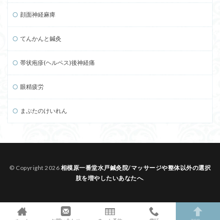
顔面神経麻痺
てんかんと鍼灸
帯状疱疹(ヘルペス)後神経痛
眼精疲労
まぶたのけいれん
© Copyright 2026
相模原一番堂水戸鍼灸院/マッサージや整体以外の選択
肢を増やしたいあなたへ
.