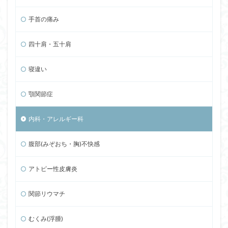
手首の痛み
四十肩・五十肩
寝違い
顎関節症
内科・アレルギー科
腹部(みぞおち・胸)不快感
アトピー性皮膚炎
関節リウマチ
むくみ(浮腫)