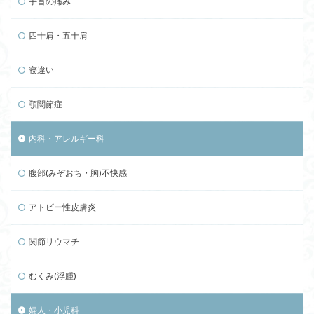
手首の痛み
四十肩・五十肩
寝違い
顎関節症
内科・アレルギー科
腹部(みぞおち・胸)不快感
アトピー性皮膚炎
関節リウマチ
むくみ(浮腫)
婦人・小児科