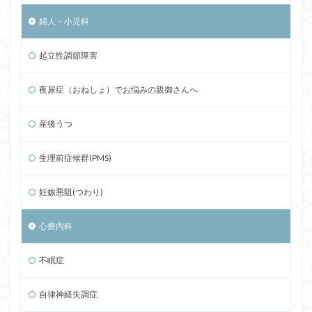
婦人・小児科
起立性調節障害
夜尿症（おねしょ）でお悩みの親御さんへ
産後うつ
生理前症候群(PMS)
妊娠悪阻(つわり)
心療内科
不眠症
自律神経失調症