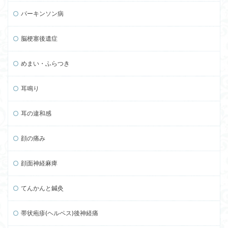
パーキンソン病
脳梗塞後遺症
めまい・ふらつき
耳鳴り
耳の違和感
顔の痛み
顔面神経麻痺
てんかんと鍼灸
帯状疱疹(ヘルペス)後神経痛